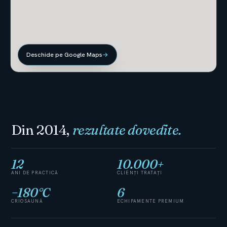
Deschide pe Google Maps
→
Din 2014,
rezultate dovedite.
12
10.000
+
ANI DE PRACTICĂ
CLIENȚI TRATAȚI
−
180
°C
6
CRIOSAUNĂ
ECHIPAMENTE PREMIUM