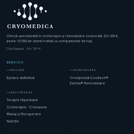
Clinică specializată în crioterapie și remodelare corporală. Din 2014,
peste 10.000 de clienți tratați cu echipamente de top.
Cluj-Napoca · Est. 2014
SERVICII
EPILARE
REMODELARE
Epilare definitivă
Criolipoliză Cooltech®
Eximia® Remodelare
RECUPERARE
Terapie Hiperbară
Crioterapie · Criosauna
Masaj și Recuperare
Nutriție