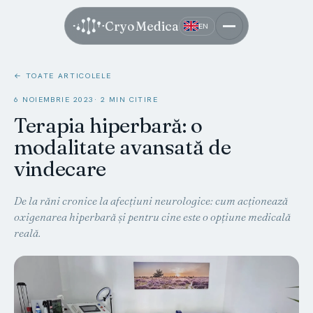
CryoMedica
EN
← TOATE ARTICOLELE
6 NOIEMBRIE 2023
· 2 MIN CITIRE
Terapia hiperbară: o
modalitate avansată de
vindecare
De la răni cronice la afecțiuni neurologice: cum acționează
oxigenarea hiperbară și pentru cine este o opțiune medicală
reală.