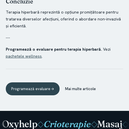
Concluzie
Terapia hiperbară reprezintă o opțiune promițătoare pentru
tratarea diverselor afecțiuni, oferind o abordare non-invazivă
și eficientă.
---
Programează o evaluare pentru terapia hiperbară.
Vezi
pachetele wellness
.
Programează evaluare
→
Mai multe articole
Oxyhelp
Crioterapie
Masaj
◇
◇
◇