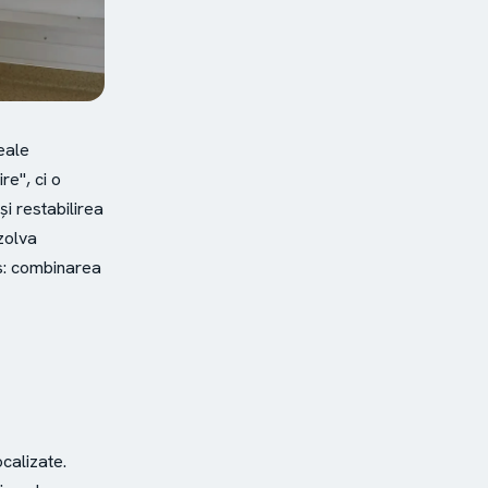
reale
e", ci o
i restabilirea
ezolva
es: combinarea
ocalizate.