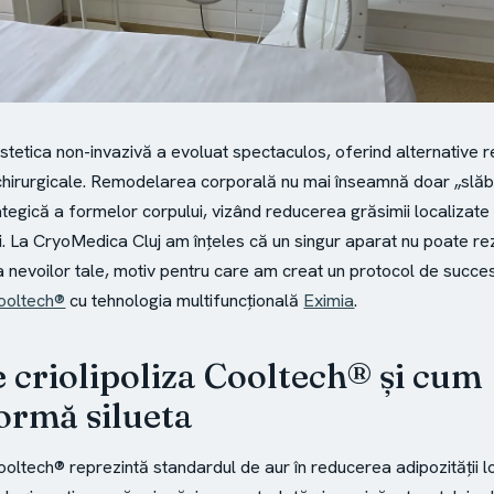
, estetica non-invazivă a evoluat spectaculos, oferind alternative 
chirurgicale. Remodelarea corporală nu mai înseamnă doar „slăbir
tegică a formelor corpului, vizând reducerea grăsimii localizate ș
lii. La CryoMedica Cluj am înțeles că un singur aparat nu poate r
 nevoilor tale, motiv pentru care am creat un protocol de succ
Cooltech®
cu tehnologia multifuncțională
Eximia
.
e criolipoliza Cooltech® și cum
ormă silueta
ooltech® reprezintă standardul de aur în reducerea adipozității l