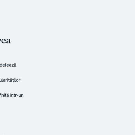
rea
odelează
arităților
nită într-un