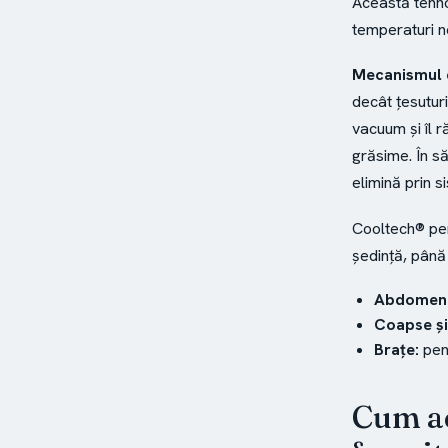
Această tehno
temperaturi n
Mecanismul 
decât țesutur
vacuum și îl 
grăsime. În s
elimină prin s
Cooltech® per
ședință, până 
Abdomen ș
Coapse și
Brațe:
pen
Cum ac