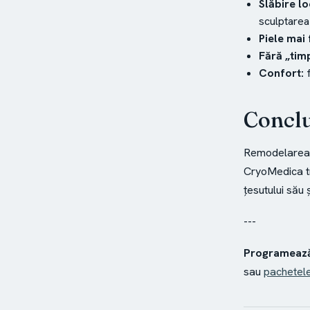
Slăbire lo
sculptarea
Piele mai 
Fără „tim
Confort:
f
Conclu
Remodelarea c
CryoMedica tr
țesutului său 
---
Programează
sau
pachetel