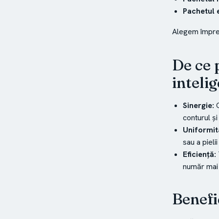
Pachetul e
Alegem împreu
De ce 
inteli
Sinergie:
C
conturul și 
Uniformit
sau a pielii
Eficiență:
număr mai 
Benefi