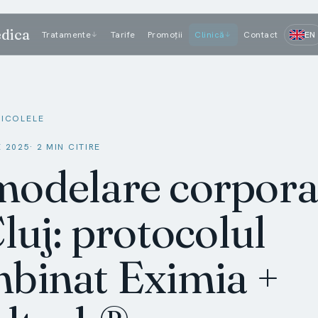
dica
Tratamente
Tarife
Promoții
Clinică
Contact
EN
↓
↓
TICOLELE
 2025
· 2 MIN CITIRE
odelare corpora
Cluj: protocolul
binat Eximia +