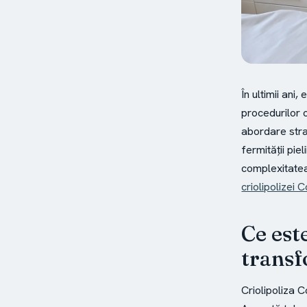
În ultimii ani
procedurilor 
abordare stra
fermității pie
complexitatea
criolipolizei 
Ce est
transf
Criolipoliza C