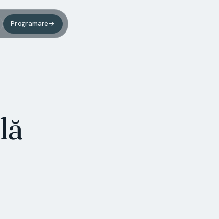
Programare
→
lă