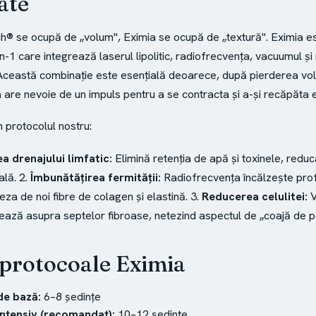
ate
® se ocupă de „volum", Eximia se ocupă de „textură". Eximia e
n-1 care integrează laserul lipolitic, radiofrecvența, vacuumul și
Această combinație este esențială deoarece, după pierderea vo
 are nevoie de un impuls pentru a se contracta și a-și recăpăta e
n protocolul nostru:
a drenajului limfatic:
Elimină retenția de apă și toxinele, redu
ală. 2.
Îmbunătățirea fermității:
Radiofrecvența încălzește pro
eza de noi fibre de colagen și elastină. 3.
Reducerea celulitei:
V
nează asupra septelor fibroase, netezind aspectul de „coajă de p
 protocoale Eximia
de bază:
6–8 ședințe
intensiv (recomandat):
10–12 ședințe