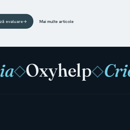
ză evaluare
→
Mai multe articole
Oxyhelp
Criot
◇
◇