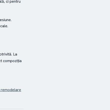
lă, ci pentru
sesiune.
icale.
rivită. La
ct compoziția
u remodelare