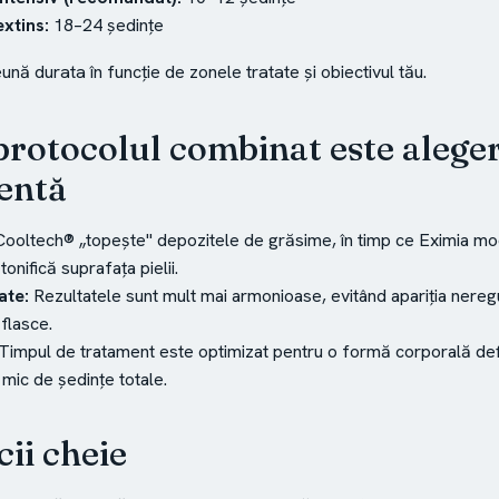
xtins:
18–24 ședințe
nă durata în funcție de zonele tratate și obiectivul tău.
protocolul combinat este alege
gentă
ooltech® „topește" depozitele de grăsime, în timp ce Eximia m
tonifică suprafața pielii.
ate:
Rezultatele sunt mult mai armonioase, evitând apariția neregul
 flasce.
Timpul de tratament este optimizat pentru o formă corporală defi
mic de ședințe totale.
cii cheie