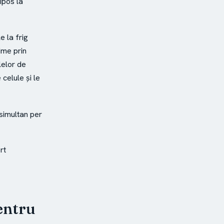
ipos la
e la frig
ime prin
lelor de
celule și le
simultan per
rt
entru