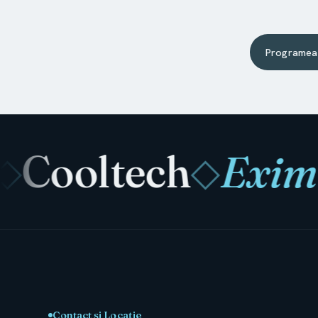
Programea
Cooltech
Eximia
◇
Contact și Locație