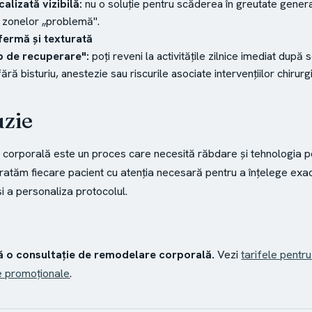
calizată vizibilă:
nu o soluție pentru scăderea în greutate genera
 zonelor „problemă".
fermă și texturată
p de recuperare":
poți reveni la activitățile zilnice imediat după 
ără bisturiu, anestezie sau riscurile asociate intervențiilor chirurg
zie
orporală este un proces care necesită răbdare și tehnologia pot
atăm fiecare pacient cu atenția necesară pentru a înțelege exa
și a personaliza protocolul.
 o consultație de remodelare corporală.
Vezi
tarifele pentr
e promoționale
.