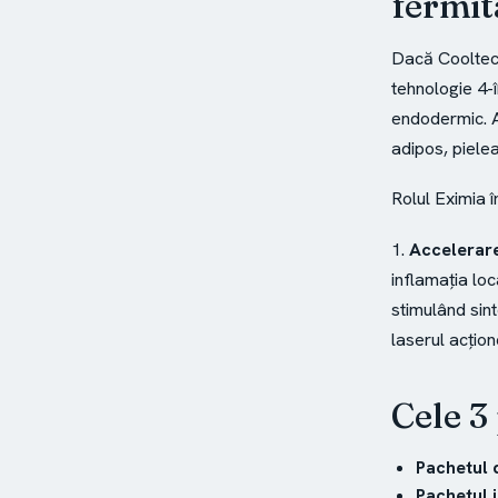
fermit
Dacă Cooltech
tehnologie 4-î
endodermic. 
adipos, pielea
Rolul Eximia î
1.
Accelerare
inflamația loc
stimulând sint
laserul acțio
Cele 3
Pachetul 
Pachetul 