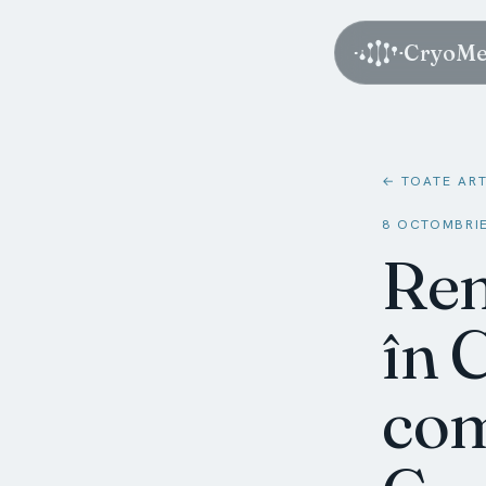
CryoMe
← TOATE AR
8 OCTOMBRIE
Rem
în 
com