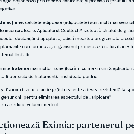
logie acționează prin răcirea controlată și precisă a țesutului ad
egative.
de acțiune:
celulele adipoase (adipocitele) sunt mult mai sensibil
ile înconjurătoare. Aplicatorul Cooltech® izolează stratul de grăs
răcește, declanșând apoptoza, adică moartea programată a celu
ăptămânile care urmează, organismul procesează natural aceste 
istemul limfatic.
mite tratarea mai multor zone (lucrăm cu maximum 2 aplicatori 
la 8 per ciclu de tratament), fiind ideală pentru:
i flancuri:
zonele unde grăsimea este adesea rezistentă la spo
 genunchi:
pentru eliminarea aspectului de „aripioare"
tru a reduce volumul nedorit
ționează Eximia: partenerul p