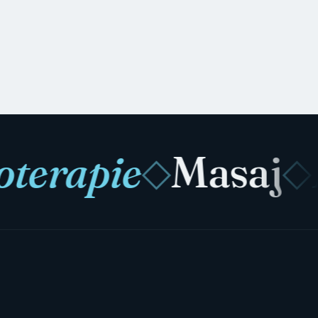
erapie
Masaj
Pr
◇
◇