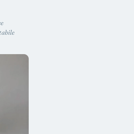
ce
tabile