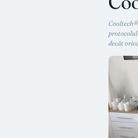
Coo
Cooltech® 
protocolul
decât oric