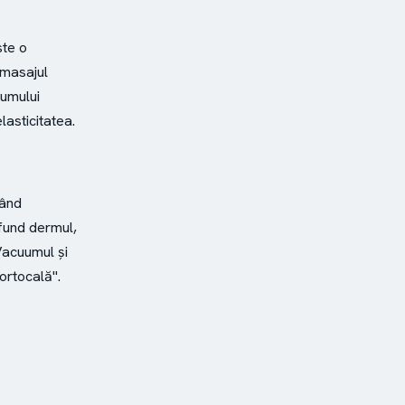
ste o
 masajul
lumului
lasticitatea.
când
fund dermul,
acuumul și
ortocală".