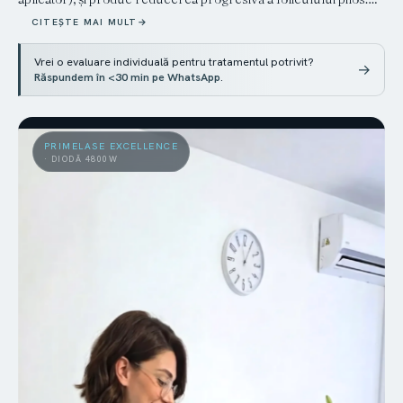
Protocol per zonă și fototip individual. Zero costuri ascunse:
CITEȘTE MAI MULT
→
tehnologia premium înseamnă rezultate definitive în 6–8
ședințe.
Vrei o evaluare individuală pentru tratamentul potrivit?
→
Răspundem în <30 min pe WhatsApp
.
PRIMELASE EXCELLENCE
· DIODĂ 4800W