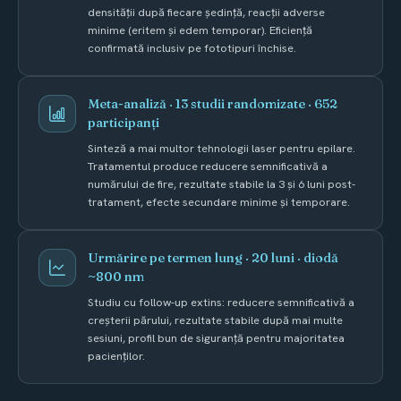
densității după fiecare ședință, reacții adverse
minime (eritem și edem temporar). Eficiență
confirmată inclusiv pe fototipuri închise.
Meta-analiză · 13 studii randomizate · 652
participanți
Sinteză a mai multor tehnologii laser pentru epilare.
Tratamentul produce reducere semnificativă a
numărului de fire, rezultate stabile la 3 și 6 luni post-
tratament, efecte secundare minime și temporare.
Urmărire pe termen lung · 20 luni · diodă
~800 nm
Studiu cu follow-up extins: reducere semnificativă a
creșterii părului, rezultate stabile după mai multe
sesiuni, profil bun de siguranță pentru majoritatea
pacienților.