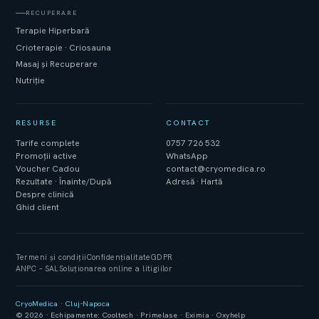
RECUPERARE
Terapie Hiperbară
Crioterapie · Criosauna
Masaj și Recuperare
Nutriție
RESURSE
CONTACT
Tarife complete
0757 726 532
Promoții active
WhatsApp
Voucher Cadou
contact@cryomedica.ro
Rezultate · Înainte/După
Adresă · Hartă
Despre clinică
Ghid client
Termeni și condiții
Confidențialitate
GDPR
ANPC – SAL
Soluționarea online a litigiilor
CryoMedica · Cluj-Napoca
© 2026 · Echipamente: Cooltech · Primelase · Eximia · Oxyhelp