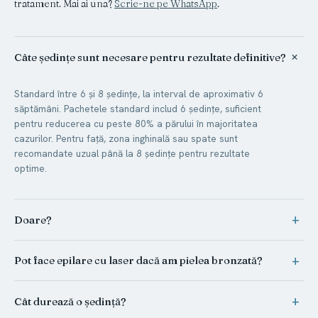
tratament. Mai ai una?
Scrie-ne pe WhatsApp
.
+
Câte ședințe sunt necesare pentru rezultate definitive?
Standard între 6 și 8 ședințe, la interval de aproximativ 6
săptămâni. Pachetele standard includ 6 ședințe, suficient
pentru reducerea cu peste 80% a părului în majoritatea
cazurilor. Pentru față, zona inghinală sau spate sunt
recomandate uzual până la 8 ședințe pentru rezultate
optime.
+
Doare?
Primelase integrează sistemul
Crystal Freeze
, care menține
+
Pot face epilare cu laser dacă am pielea bronzată?
aplicatorul la aproximativ 5°C pe tot parcursul ședinței.
Majoritatea pacienților descriu senzația ca o ușoară
Da. Tehnologia Primelase de 4800W este sigură pentru toate
+
Cât durează o ședință?
furnicătură sau căldură punctuală, iar anestezia nu este
fototipurile (I–VI), inclusiv pentru pielea bronzată.
necesară. Confortul este sporit chiar și pe zone delicate