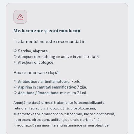
Medicamente și contraindicații
Tratamentul nu este recomandat în:
Sarcină, alăptare.
Afecțiuni dermatologice active în zona tratată.
Afecțiuni oncologice.
Pauze necesare după:
Antibiotice / antiinflamatoare:
7 zile.
Aspirină în cantități semnificative:
7 zile.
Accutane / Roaccutane:
minimum 2 luni.
Anunță-ne dacă urmezi tratamente fotosensibilizante:
retinoizi, tetraciclină, doxiciclină, ciprofloxacină,
sulfametoxazol, amiodarona, furosemid, hidroclorotiazidă,
naproxen, piroxicam, antifungice orale (terbinafină,
itraconazol) sau anumite antihistaminice și neuroleptice.