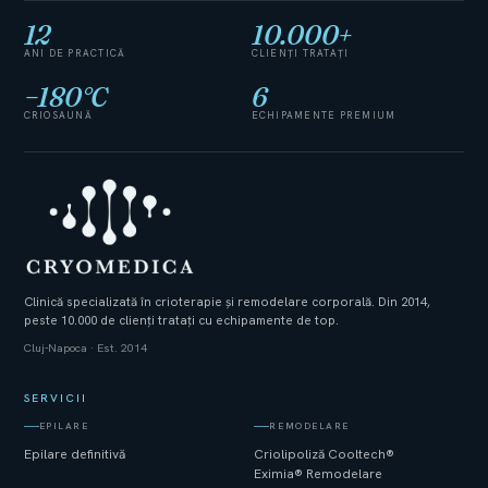
12
10.000
+
ANI DE PRACTICĂ
CLIENȚI TRATAȚI
−
180
°C
6
CRIOSAUNĂ
ECHIPAMENTE PREMIUM
Clinică specializată în crioterapie și remodelare corporală. Din 2014,
peste 10.000 de clienți tratați cu echipamente de top.
Cluj-Napoca · Est. 2014
SERVICII
EPILARE
REMODELARE
Epilare definitivă
Criolipoliză Cooltech®
Eximia® Remodelare