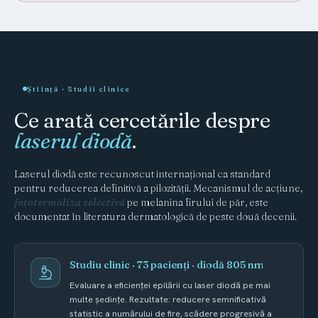
Știință · Studii clinice
Ce arată cercetările despre
laserul diodă
.
Laserul diodă este recunoscut internațional ca standard
pentru reducerea definitivă a pilozității. Mecanismul de acțiune,
fototermoliza selectivă
pe melanina firului de păr, este
documentat în literatura dermatologică de peste două decenii.
Studiu clinic · 73 pacienți · diodă 805 nm
Evaluare a eficienței epilării cu laser diodă pe mai
multe ședințe. Rezultate: reducere semnificativă
statistic a numărului de fire, scădere progresivă a