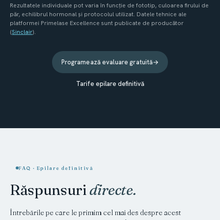
Rezultatele individuale pot varia în funcție de fototip, culoarea firului de
păr, echilibrul hormonal și protocolul utilizat. Datele tehnice ale
platformei Primelase Excellence sunt publicate de producător
(
Sinclair
).
Programează evaluare gratuită
→
Tarife epilare definitivă
FAQ · Epilare definitivă
Răspunsuri
directe.
Întrebările pe care le primim cel mai des despre acest