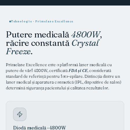
Tehnologie · Primelase Excellence
Putere medicală
4800W
,
răcire constantă
Crystal
Freeze
.
Primelase Excellence este o platformă laser medicală cu
putere de vârf 4800W, certificată
FDA și CE
, considerată
standard de referință pentru foto-epilare. Distincția dintre un
laser medical și aparatura cosmetică (IPL, dispozitive de salon)
determină siguranța pacientului și calitatea rezultatelor.
Diodă medicală · 4800W