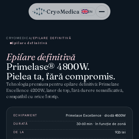
CryoMedica
EN
CRYOMEDICA
/
EPILARE DEFINITIVĂ
Epilare definitivă
Epilare definitivă
Primelase® 4800W.
Pielea ta, fără compromis.
Tehnologia premium pentru epilare definitivă: Primelase
Excellence 4800W, laser de top, fără durere semnificativă,
compatibil cu orice fototip.
ECHIPAMENT
Primelase Excellence · diodă 4800W
DURATĂ
30–60 min · în funcție de zonă
DE LA
926 lei