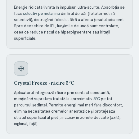
Energie ridicată livrată în impulsuri ultra-scurte. Absorbția se
face
selectiv pe melanina
din firul de păr (fototermoliză
selectivă), distrugând foliculul fără a afecta țesutul adiacent.
Spre deosebire de IPL, lungimile de undă sunt controlate,
ceea ce reduce riscul de hiperpigmentare sau iritații
superficiale.
Crystal Freeze · răcire 5°C
Aplicatorul integrează răcire prin contact constantă,
menținând suprafața tratată la aproximativ
5°C
pe tot
parcursul ședinței. Permite energii mai mari fără disconfort,
elimină necesitatea cremelor anestezice și protejează
stratul superficial al pielii, inclusiv în zonele delicate (axilă,
inghinal, față).