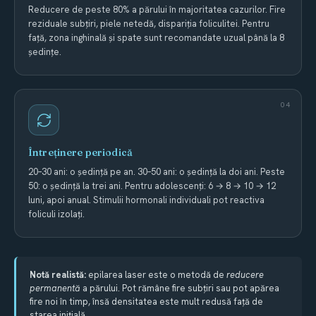
Reducere de peste 80% a părului în majoritatea cazurilor. Fire
reziduale subțiri, piele netedă, dispariția foliculitei. Pentru
față, zona inghinală și spate sunt recomandate uzual până la 8
ședințe.
Întreținere periodică
20–30 ani: o ședință pe an. 30–50 ani: o ședință la doi ani. Peste
50: o ședință la trei ani. Pentru adolescenți: 6 → 8 → 10 → 12
luni, apoi anual. Stimulii hormonali individuali pot reactiva
foliculi izolați.
Notă realistă:
epilarea laser este o metodă de
reducere
permanentă
a părului. Pot rămâne fire subțiri sau pot apărea
fire noi în timp, însă densitatea este mult redusă față de
starea inițială.