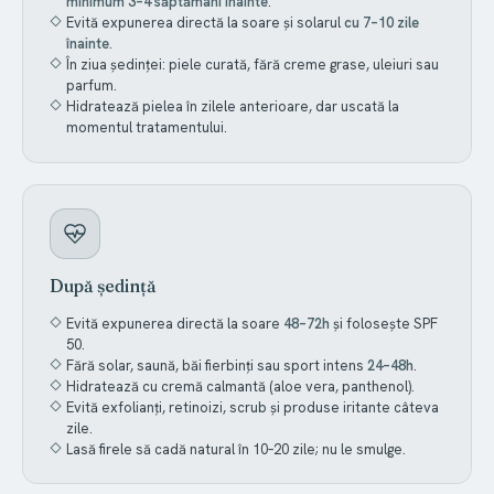
minimum 3–4 săptămâni înainte
.
Evită expunerea directă la soare și solarul
cu 7–10 zile
înainte
.
În ziua ședinței: piele curată, fără creme grase, uleiuri sau
parfum.
Hidratează pielea în zilele anterioare, dar uscată la
momentul tratamentului.
După ședință
Evită expunerea directă la soare
48–72h
și folosește SPF
50.
Fără solar, saună, băi fierbinți sau sport intens
24–48h
.
Hidratează cu cremă calmantă (aloe vera, panthenol).
Evită exfolianți, retinoizi, scrub și produse iritante câteva
zile.
Lasă firele să cadă natural în 10–20 zile; nu le smulge.