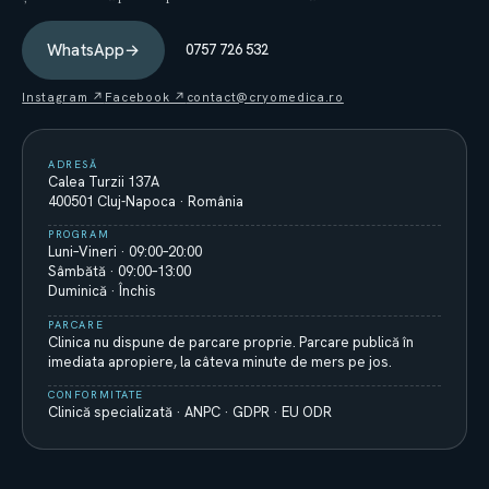
WhatsApp
→
0757 726 532
Instagram ↗
Facebook ↗
contact@cryomedica.ro
ADRESĂ
Calea Turzii 137A
400501 Cluj-Napoca · România
PROGRAM
Luni–Vineri · 09:00–20:00
Sâmbătă · 09:00–13:00
Duminică · Închis
PARCARE
Clinica nu dispune de parcare proprie. Parcare publică în
imediata apropiere, la câteva minute de mers pe jos.
CONFORMITATE
Clinică specializată · ANPC · GDPR · EU ODR