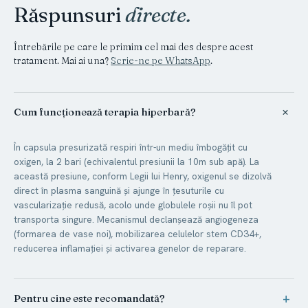
Răspunsuri
directe.
Întrebările pe care le primim cel mai des despre acest
tratament. Mai ai una?
Scrie-ne pe WhatsApp
.
+
Cum funcționează terapia hiperbară?
În capsula presurizată respiri într-un mediu îmbogățit cu
oxigen, la 2 bari (echivalentul presiunii la 10m sub apă). La
această presiune, conform Legii lui Henry, oxigenul se dizolvă
direct în plasma sanguină și ajunge în țesuturile cu
vascularizație redusă, acolo unde globulele roșii nu îl pot
transporta singure. Mecanismul declanșează angiogeneza
(formarea de vase noi), mobilizarea celulelor stem CD34+,
reducerea inflamației și activarea genelor de reparare.
+
Pentru cine este recomandată?