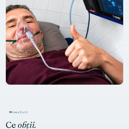
(standard import din Israel/SUA) și ventilată prin filtre cu
nano-ioni de argint cu acțiune antibacteriană și antivirală.
Concentratoarele AirSep sunt schimbate preventiv la fiecare
15.000 ore (față de 20.000–30.000 ore garantate de
producător); filtrele sunt înlocuite lunar (față de 3 luni
standard). Sesiuni standard
60, 90, 120 sau 180 de minute
, în
pachete de 5–40 ore în funcție de obiectiv. Pachetele 5 și 10 ore
sunt valabile 30 de zile de la prima ședință; pachetele 20 și 40 de
ore, 90 de zile. Recomandăm o cură de 20–30 ore pentru
afecțiuni de țesut moale (muscular, cutanat, organe) și 40–60
ore pentru țesut osos. Pentru rezultate concrete, majoritatea
protocoalelor presupun minim 10 ședințe. Pentru lista
completă a indicațiilor pe categorii (răni cronice, infecții
severe, post-operator, ortopedie, neurologie, circulator, sport),
vezi pagina dedicată
Afecțiuni în care terapia hiperbară poate
ajuta
.
Beneficii
Ce
obții.