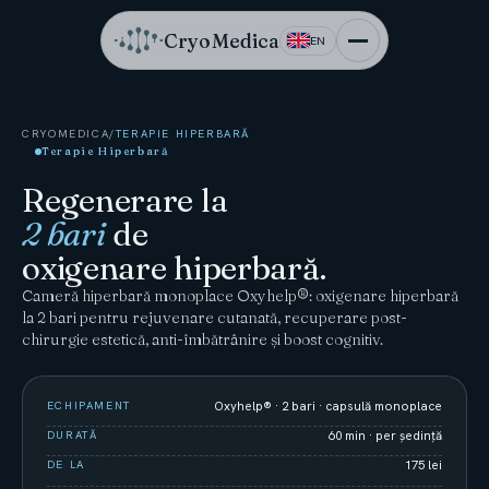
CryoMedica
EN
CRYOMEDICA
/
TERAPIE HIPERBARĂ
Terapie Hiperbară
Regenerare la
2 bari
de
oxigenare hiperbară.
Cameră hiperbară monoplace Oxyhelp®: oxigenare hiperbară
la 2 bari pentru rejuvenare cutanată, recuperare post-
chirurgie estetică, anti-îmbătrânire și boost cognitiv.
ECHIPAMENT
Oxyhelp® · 2 bari · capsulă monoplace
DURATĂ
60 min · per ședință
DE LA
175 lei