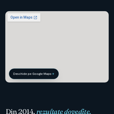
Deschide pe Google Maps
→
Din 2014,
rezultate dovedite.