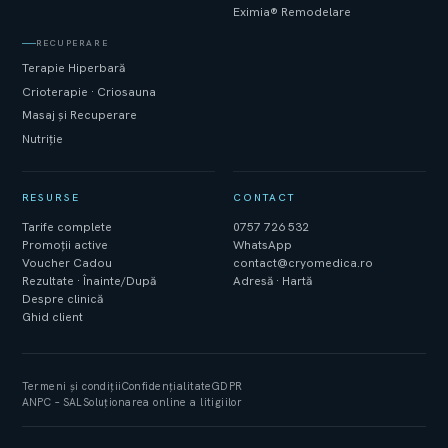
Eximia® Remodelare
RECUPERARE
Terapie Hiperbară
Crioterapie · Criosauna
Masaj și Recuperare
Nutriție
RESURSE
CONTACT
Tarife complete
0757 726 532
Promoții active
WhatsApp
Voucher Cadou
contact@cryomedica.ro
Rezultate · Înainte/După
Adresă · Hartă
Despre clinică
Ghid client
Termeni și condiții
Confidențialitate
GDPR
ANPC – SAL
Soluționarea online a litigiilor