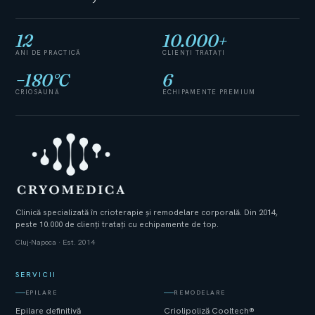
12
10.000
+
ANI DE PRACTICĂ
CLIENȚI TRATAȚI
−
180
°C
6
CRIOSAUNĂ
ECHIPAMENTE PREMIUM
Clinică specializată în crioterapie și remodelare corporală. Din 2014,
peste 10.000 de clienți tratați cu echipamente de top.
Cluj-Napoca · Est. 2014
SERVICII
EPILARE
REMODELARE
Epilare definitivă
Criolipoliză Cooltech®