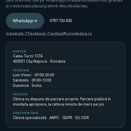
face telefonic sau pe WhatsApp; evaluarea inițială este gratuită
și conturează planul potrivit obiectivului tău.
WhatsApp
→
0757 726 532
Instagram ↗
Facebook ↗
contact@cryomedica.ro
ADRESĂ
Calea Turzii 137A
400501 Cluj-Napoca · România
PROGRAM
Luni–Vineri · 09:00–20:00
Sâmbătă · 09:00–13:00
Duminică · Închis
PARCARE
Clinica nu dispune de parcare proprie. Parcare publică în
imediata apropiere, la câteva minute de mers pe jos.
CONFORMITATE
Clinică specializată · ANPC · GDPR · EU ODR